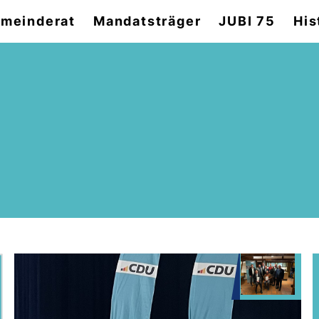
meinderat
Mandatsträger
JUBI 75
His